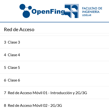
1
Clase 1
Red de Acceso
2
Clase 2
3
Clase 3
4
Clase 4
5
Clase 5
6
Clase 6
7
Red de Acceso Móvil 01 - Introducción y 2G/3G
8
Red de Acceso Móvil 02 - 2G/3G