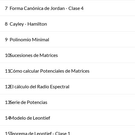
7
Forma Canónica de Jordan - Clase 4
8
Cayley - Hamilton
9
Polinomio Minimal
10
Sucesiones de Matrices
11
Cómo calcular Potenciales de Matrices
12
El cálculo del Radio Espectral
13
Serie de Potencias
14
Modelo de Leontief
15
Teorema de Leontief - Clase 1