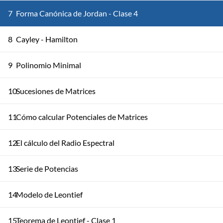
7
Forma Canónica de Jordan - Clase 4
8
Cayley - Hamilton
9
Polinomio Minimal
10
Sucesiones de Matrices
11
Cómo calcular Potenciales de Matrices
12
El cálculo del Radio Espectral
13
Serie de Potencias
14
Modelo de Leontief
15
Teorema de Leontief - Clase 1