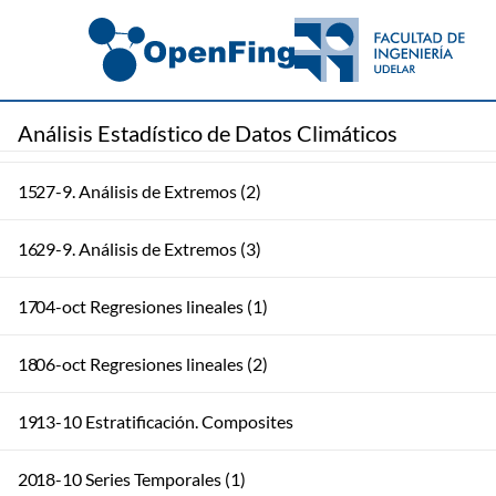
12
aleatorias
13
22-9. Análisis de Extremos (1)
Análisis Estadístico de Datos Climáticos
14
22-9. Presentación de Práctico 4
15
27-9. Análisis de Extremos (2)
16
29-9. Análisis de Extremos (3)
17
04-oct Regresiones lineales (1)
18
06-oct Regresiones lineales (2)
19
13-10 Estratificación. Composites
20
18-10 Series Temporales (1)