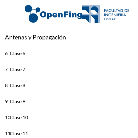
3
Clase 3
4
Clase 4
Antenas y Propagación
5
Clase 5
6
Clase 6
7
Clase 7
8
Clase 8
9
Clase 9
10
Clase 10
11
Clase 11