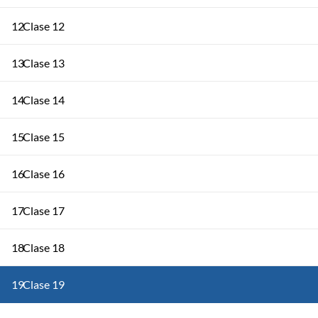
12
Clase 12
13
Clase 13
14
Clase 14
15
Clase 15
16
Clase 16
17
Clase 17
18
Clase 18
19
Clase 19