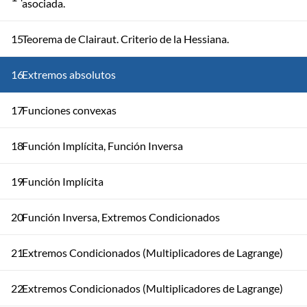
asociada.
15
Teorema de Clairaut. Criterio de la Hessiana.
16
Extremos absolutos
17
Funciones convexas
18
Función Implícita, Función Inversa
19
Función Implícita
20
Función Inversa, Extremos Condicionados
21
Extremos Condicionados (Multiplicadores de Lagrange)
22
Extremos Condicionados (Multiplicadores de Lagrange)