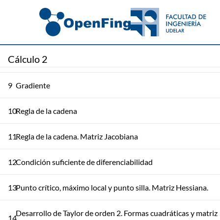
6
Límites direccionales
7
Derivadas parciales y direccionales
Cálculo 2
8
Diferenciabilidad
9
Gradiente
10
Regla de la cadena
11
Regla de la cadena. Matriz Jacobiana
12
Condición suficiente de diferenciabilidad
13
Punto crítico, máximo local y punto silla. Matriz Hessiana.
Desarrollo de Taylor de orden 2. Formas cuadráticas y matriz
14