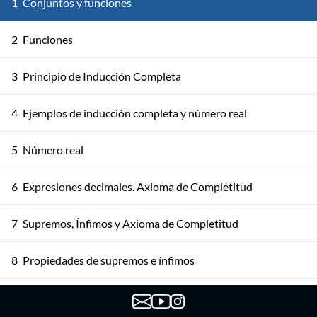
1
Conjuntos y funciones
2
Funciones
3
Principio de Inducción Completa
4
Ejemplos de inducción completa y número real
5
Número real
6
Expresiones decimales. Axioma de Completitud
7
Supremos, Ínfimos y Axioma de Completitud
8
Propiedades de supremos e ínfimos
Propiedades de ínfimos y supremos. Más consecuencias
9
del axioma de completitud