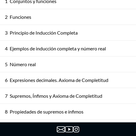
1
Conjuntos y funciones
2
Funciones
3
Principio de Inducción Completa
4
Ejemplos de inducción completa y número real
5
Número real
6
Expresiones decimales. Axioma de Completitud
7
Supremos, Ínfimos y Axioma de Completitud
8
Propiedades de supremos e ínfimos
Propiedades de ínfimos y supremos. Más consecuencias
9
del axioma de completitud