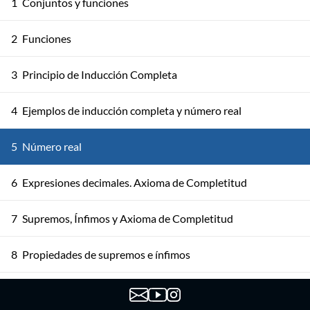
1
Conjuntos y funciones
2
Funciones
3
Principio de Inducción Completa
4
Ejemplos de inducción completa y número real
5
Número real
6
Expresiones decimales. Axioma de Completitud
7
Supremos, Ínfimos y Axioma de Completitud
8
Propiedades de supremos e ínfimos
Propiedades de ínfimos y supremos. Más consecuencias
9
del axioma de completitud