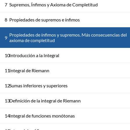
7
Supremos, Ínfimos y Axioma de Completitud
8
Propiedades de supremos e ínfimos
Propiedades de ínfimos y supremos. Más consecuencias del
9
axioma de completitud
10
Introducción a la Integral
11
Integral de Riemann
12
Sumas inferiores y superiores
13
Definición de la integral de Riemann
14
Integral de funciones monótonas