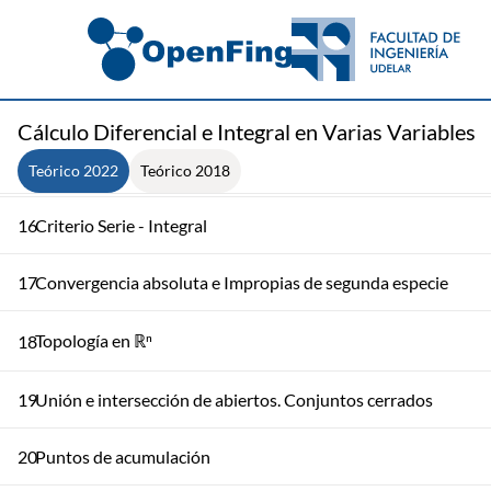
13
Criterio del Cociente
14
Criterio de la raíz enésima y Series alternadas
Cálculo Diferencial e Integral en Varias Variables
15
Integrales Impropias
Teórico 2022
Teórico 2018
16
Criterio Serie - Integral
17
Convergencia absoluta e Impropias de segunda especie
Topología en ℝⁿ
18
19
Unión e intersección de abiertos. Conjuntos cerrados
20
Puntos de acumulación