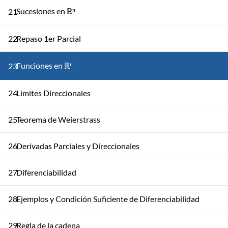
Sucesiones en ℝⁿ
21
22
Repaso 1er Parcial
Funciones en ℝⁿ
23
24
Límites Direccionales
25
Teorema de Weierstrass
26
Derivadas Parciales y Direccionales
27
Diferenciabilidad
28
Ejemplos y Condición Suficiente de Diferenciabilidad
29
Regla de la cadena