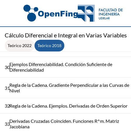
27
Derivadas Parciales y Direccionales
Derivadas Direccionales y Continuidad. Definición
28
Diferenciabilidad
Cálculo Diferencial e Integral en Varias Variables
Teórico 2022
Teórico 2018
29
Diferenciabilidad, Continuidad y Derivadas. Gradiente
Ejemplos Diferenciabilidad. Condición Suficiente de
30
Diferenciabilidad
Regla de la Cadena. Gradiente Perpendicular a las Curvas de
31
Nivel
32
Regla de la Cadena. Ejemplos. Derivadas de Orden Superior
Derivadas Cruzadas Coinciden. Funciones R^m. Matriz
33
Jacobiana