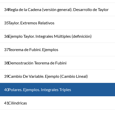
34
Regla de la Cadena (versión general). Desarrollo de Taylor
35
Taylor. Extremos Relativos
36
Ejemplo Taylor. Integrales Múltiples (definición)
37
Teorema de Fubini. Ejemplos
38
Demostración Teorema de Fubini
39
Cambio De Variable. Ejemplo (Cambio Lineal)
40
Polares. Ejemplos. Integrales Triples
41
Cilíndricas