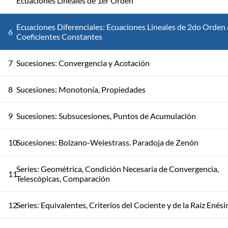
Ecuaciones Lineales de 1er Orden
Ecuaciones Diferenciales: Ecuaciones Lineales de 2do Orden 
6
Coeficientes Constantes
7
Sucesiones: Convergencia y Acotación
8
Sucesiones: Monotonía, Propiedades
9
Sucesiones: Subsucesiones, Puntos de Acumulación
10
Sucesiones: Bolzano-Weiestrass. Paradoja de Zenón
Series: Geométrica, Condición Necesaria de Convergencia,
11
Telescópicas, Comparación
12
Series: Equivalentes, Criterios del Cociente y de la Raíz Enés