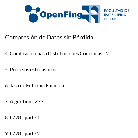
1
Modelo de Información
2
Bases de Teoría de la Información
Compresión de Datos sin Pérdida
3
Codificación para Distribuciones Conocidas - 1
4
Codificación para Distribuciones Conocidas - 2
5
Procesos estocásticos
6
Tasa de Entropía Empírica
7
Algoritmo LZ77
8
LZ78 - parte 1
9
LZ78 - parte 2