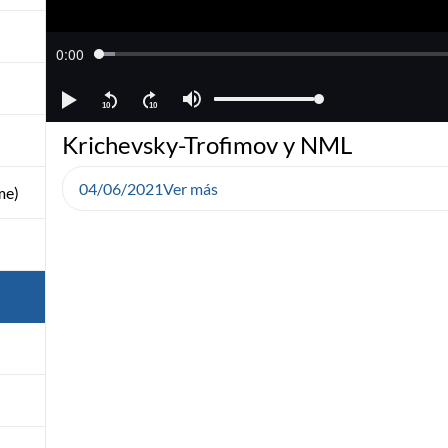
Krichevsky-Trofimov y NML
04/06/2021
Ver más
me)