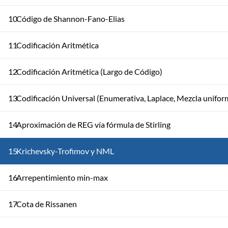
10
Código de Shannon-Fano-Elias
11
Codificación Aritmética
12
Codificación Aritmética (Largo de Código)
13
Codificación Universal (Enumerativa, Laplace, Mezcla unifor
14
Aproximación de REG vía fórmula de Stirling
15
Krichevsky-Trofimov y NML
16
Arrepentimiento min-max
17
Cota de Rissanen