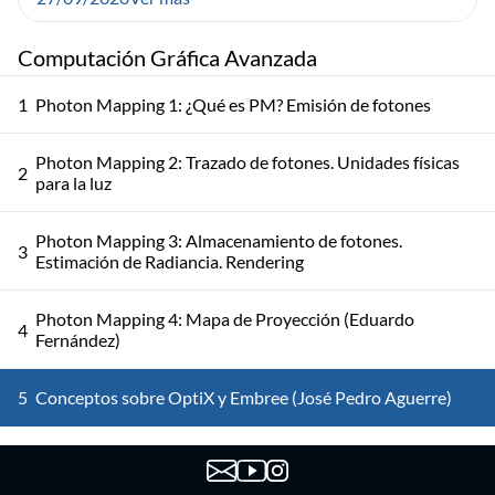
Computación Gráfica Avanzada
1
Photon Mapping 1: ¿Qué es PM? Emisión de fotones
Photon Mapping 2: Trazado de fotones. Unidades físicas
2
para la luz
Photon Mapping 3: Almacenamiento de fotones.
3
Estimación de Radiancia. Rendering
Photon Mapping 4: Mapa de Proyección (Eduardo
4
Fernández)
5
Conceptos sobre OptiX y Embree (José Pedro Aguerre)
16
Pipeline Gráfico Programable (José Pedro Aguerre)