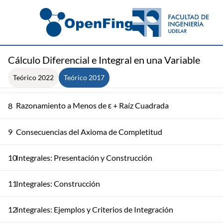
4
Números Reales
5
Números Reales + Enteros Naturales
6
Inducción Completa
Cálculo Diferencial e Integral en una Variable
Teórico 2022
Teórico 2017
Los Conjuntos ℤ y ℚ + Axioma de Completitud
7
Razonamiento a Menos de ε + Raíz Cuadrada
8
9
Consecuencias del Axioma de Completitud
10
Integrales: Presentación y Construcción
11
Integrales: Construcción
12
Integrales: Ejemplos y Criterios de Integración