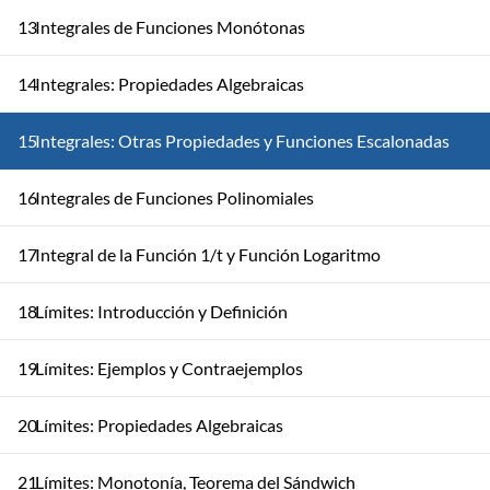
13
Integrales de Funciones Monótonas
14
Integrales: Propiedades Algebraicas
15
Integrales: Otras Propiedades y Funciones Escalonadas
16
Integrales de Funciones Polinomiales
17
Integral de la Función 1/t y Función Logaritmo
18
Límites: Introducción y Definición
19
Límites: Ejemplos y Contraejemplos
20
Límites: Propiedades Algebraicas
21
Límites: Monotonía, Teorema del Sándwich