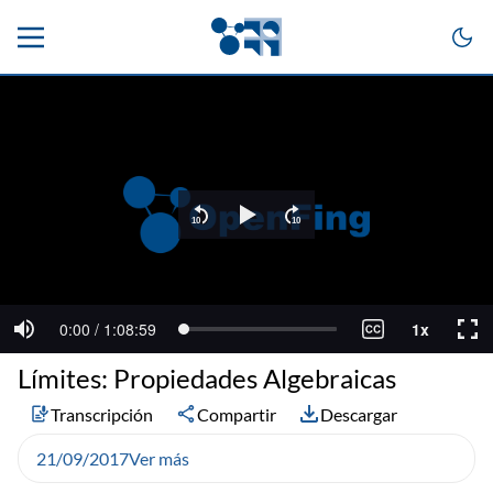
Límites: Propiedades Algebraicas
Transcripción
Compartir
Descargar
21/09/2017
Ver más