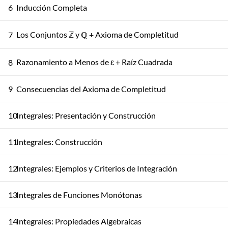
6
Inducción Completa
Los Conjuntos ℤ y ℚ + Axioma de Completitud
7
Razonamiento a Menos de ε + Raíz Cuadrada
8
9
Consecuencias del Axioma de Completitud
10
Integrales: Presentación y Construcción
11
Integrales: Construcción
12
Integrales: Ejemplos y Criterios de Integración
13
Integrales de Funciones Monótonas
14
Integrales: Propiedades Algebraicas