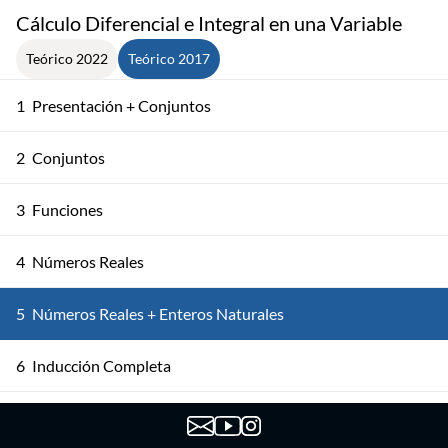
Cálculo Diferencial e Integral en una Variable
Teórico 2022
Teórico 2017
1
Presentación + Conjuntos
2
Conjuntos
3
Funciones
4
Números Reales
5
Números Reales + Enteros Naturales
6
Inducción Completa
Los Conjuntos ℤ y ℚ + Axioma de Completitud
7