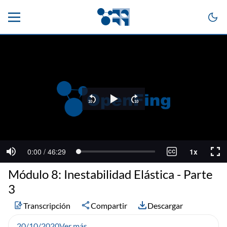
Módulo 8: Inestabilidad Elástica - Parte
3
Transcripción
Compartir
Descargar
20/10/2020
Ver más