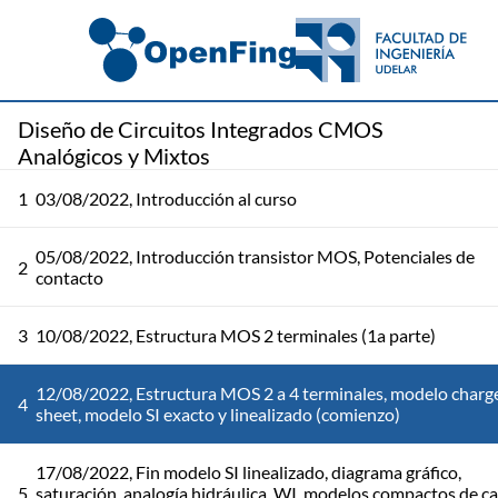
Diseño de Circuitos Integrados CMOS
Analógicos y Mixtos
1
03/08/2022, Introducción al curso
05/08/2022, Introducción transistor MOS, Potenciales de
2
contacto
3
10/08/2022, Estructura MOS 2 terminales (1a parte)
12/08/2022, Estructura MOS 2 a 4 terminales, modelo charg
4
sheet, modelo SI exacto y linealizado (comienzo)
17/08/2022, Fin modelo SI linealizado, diagrama gráfico,
5
saturación, analogía hidráulica, WI, modelos compactos de c