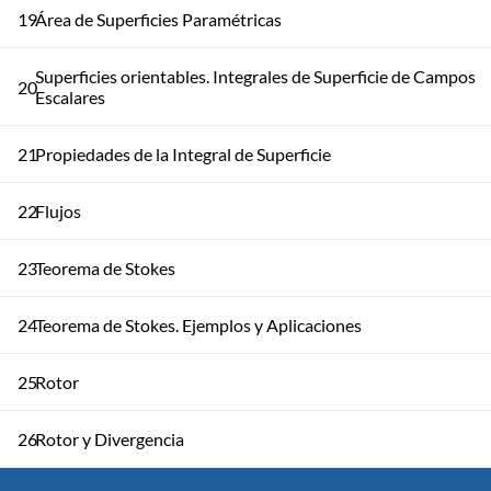
19
Área de Superficies Paramétricas
Superficies orientables. Integrales de Superficie de Campos
20
Escalares
21
Propiedades de la Integral de Superficie
22
Flujos
23
Teorema de Stokes
24
Teorema de Stokes. Ejemplos y Aplicaciones
25
Rotor
26
Rotor y Divergencia