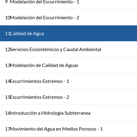
9
Modelación del Escurrimiento - 1
10
Modelación del Escurrimiento - 2
11
Calidad de Agua
12
Servicios Ecosistémicos y Caudal Ambiental
13
Modelación de Calidad de Aguas
14
Escurrimientos Extremos - 1
15
Escurrimientos Extremos - 2
16
Introducción a Hidrología Subterranea
17
Movimiento del Agua en Medios Porosos - 1