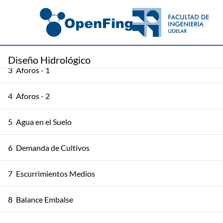
1
Observaciones Hidrológicas - 1
2
Observaciones Hidrológicas - 2
Diseño Hidrológico
3
Aforos - 1
4
Aforos - 2
5
Agua en el Suelo
6
Demanda de Cultivos
7
Escurrimientos Medios
8
Balance Embalse