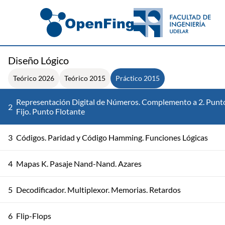
Diseño Lógico
Teórico 2026
Teórico 2015
Práctico 2015
Representación Digital de Números. Complemento a 2. Punt
2
Fijo. Punto Flotante
3
Códigos. Paridad y Código Hamming. Funciones Lógicas
4
Mapas K. Pasaje Nand-Nand. Azares
5
Decodificador. Multiplexor. Memorias. Retardos
6
Flip-Flops