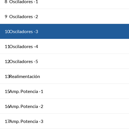
8
Osciladores -1
9
Osciladores -2
10
Osciladores -3
11
Osciladores -4
12
Osciladores -5
13
Realimentación
15
Amp. Potencia -1
16
Amp. Potencia -2
17
Amp. Potencia -3