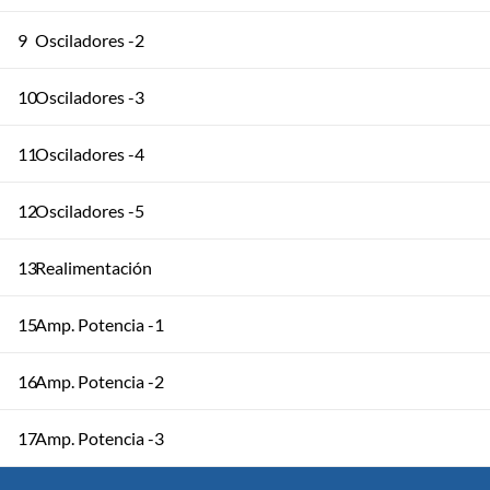
9
Osciladores -2
10
Osciladores -3
11
Osciladores -4
12
Osciladores -5
13
Realimentación
15
Amp. Potencia -1
16
Amp. Potencia -2
17
Amp. Potencia -3