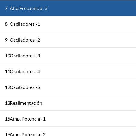
7
Alta Frecuencia -5
8
Osciladores -1
9
Osciladores -2
10
Osciladores -3
11
Osciladores -4
12
Osciladores -5
13
Realimentación
15
Amp. Potencia -1
16
Amp. Potencia -2