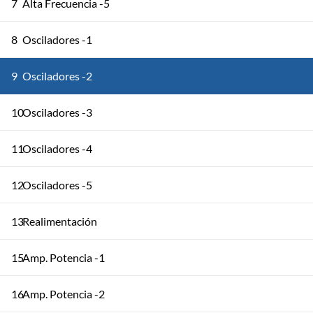
7
Alta Frecuencia -5
8
Osciladores -1
9
Osciladores -2
10
Osciladores -3
11
Osciladores -4
12
Osciladores -5
13
Realimentación
15
Amp. Potencia -1
16
Amp. Potencia -2