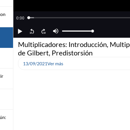
 con
Multiplicadores: Introducción, Multip
de Gilbert, Predistorsión
13/09/2021
Ver más
ir
ún: