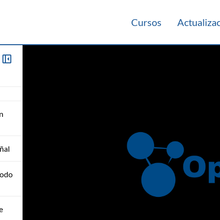
y
Cursos
Actualiza
ño
n
ñal
modo
e