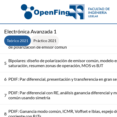
Bipolares - zona activa: operación física, modelo DC (límites 
2
análisis)
3
Bipolares: curvas, modelo pequeña señal y baja frecuencia
Electrónica Avanzada 1
Teórico 2021
Práctico 2021
Bipolares: configuraciones básicas, excursión a la salida, dise
4
de polarización de emisor común
Bipolares: diseño de polarización de emisor común, modelo e
5
saturación, resumen zonas de operación, MOS vs BJT
6
PDIF: Par diferencial, presentación y transferencia en gran se
PDIF: Par diferencial con RE, análisis ganancia diferencial y 
7
común usando simetría
PDIF: Ganancia modo común, ICMR, Voffset e Ibias, espejo d
8
corriente con BJTs