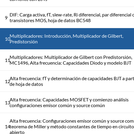
DIF: Carga activa, fT, slew-rate, Ri diferencial, par diferencial
9
transistores MOS, hoja de datos BC548
Multiplicadores: Introducción, Multiplicador de Gilbert,
10
Predistorsión
Multiplicadores: Multiplicador de Gilbert con Predistorsión,
11
MC1496, Alta frecuencia: Capacidades Diodo y modelo BJT
Alta frecuencia: fT y determinación de capacidades BJT a part
12
de hoja de datos
Alta frecuencia: Capacidades MOSFET y comienzo análisis
13
configuraciones emisor común y source común
Alta frecuencia: Configuraciones emisor común y source com
14
teorema de Miller y método constantes de tiempo en circuito
abierto