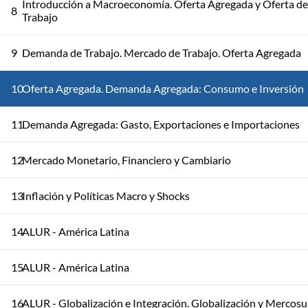
Introducción a Macroeconomía. Oferta Agregada y Oferta de
8
Trabajo
9
Demanda de Trabajo. Mercado de Trabajo. Oferta Agregada
10
Oferta Agregada. Demanda Agregada: Consumo e Inversión
11
Demanda Agregada: Gasto, Exportaciones e Importaciones
12
Mercado Monetario, Financiero y Cambiario
13
Inflación y Políticas Macro y Shocks
14
ALUR - América Latina
15
ALUR - América Latina
16
ALUR - Globalización e Integración. Globalización y Mercosu