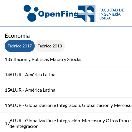
10
Oferta Agregada. Demanda Agregada: Consumo e Inversión
11
Demanda Agregada: Gasto, Exportaciones e Importaciones
Economía
12
Mercado Monetario, Financiero y Cambiario
Teórico 2017
Teórico 2013
13
Inflación y Políticas Macro y Shocks
14
ALUR - América Latina
15
ALUR - América Latina
16
ALUR - Globalización e Integración. Globalización y Mercosu
ALUR - Globalización e Integración. Mercosur y Otros Proce
17
de Integración