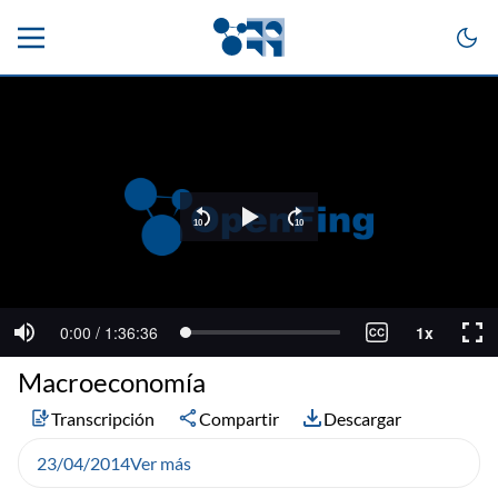
Macroeconomía
Transcripción
Compartir
Descargar
23/04/2014
Ver más