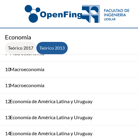
6
Macroeconomía
7
Macroeconomía
Economía
8
Macroeconomía
Teórico 2017
Teórico 2013
9
Macroeconomía
10
Macroeconomía
11
Macroeconomía
12
Economía de América Latina y Uruguay
13
Economía de América Latina y Uruguay
14
Economía de América Latina y Uruguay