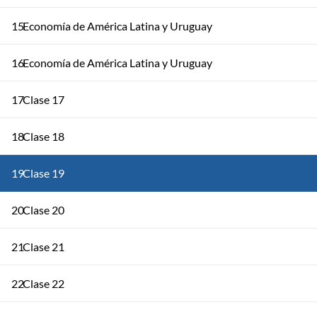
15
Economía de América Latina y Uruguay
16
Economía de América Latina y Uruguay
17
Clase 17
18
Clase 18
19
Clase 19
20
Clase 20
21
Clase 21
22
Clase 22