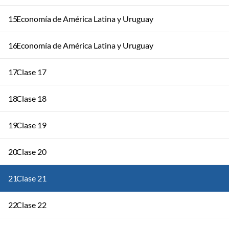
15
Economía de América Latina y Uruguay
16
Economía de América Latina y Uruguay
17
Clase 17
18
Clase 18
19
Clase 19
20
Clase 20
21
Clase 21
22
Clase 22