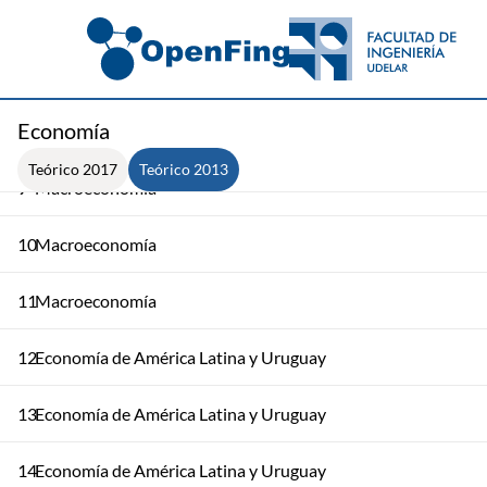
6
Macroeconomía
7
Macroeconomía
Economía
8
Macroeconomía
Teórico 2017
Teórico 2013
9
Macroeconomía
10
Macroeconomía
11
Macroeconomía
12
Economía de América Latina y Uruguay
13
Economía de América Latina y Uruguay
14
Economía de América Latina y Uruguay