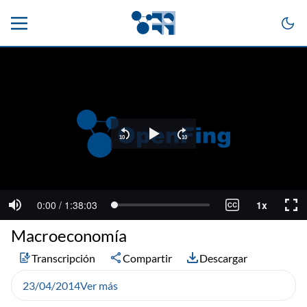
Macroeconomía
Transcripción
Compartir
Descargar
23/04/2014
Ver más