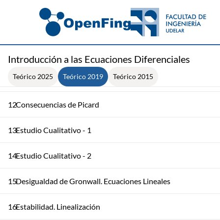
8
Valores Propios Complejos y Estabilidad
9
Estabilidad y Matriz Fundamental
10
Matriz Fundamental
Introducción a las Ecuaciones Diferenciales
Teórico 2025
Teórico 2019
Teórico 2015
11
Teorema de Picard
12
Consecuencias de Picard
13
Estudio Cualitativo - 1
14
Estudio Cualitativo - 2
15
Desigualdad de Gronwall. Ecuaciones Lineales
16
Estabilidad. Linealización