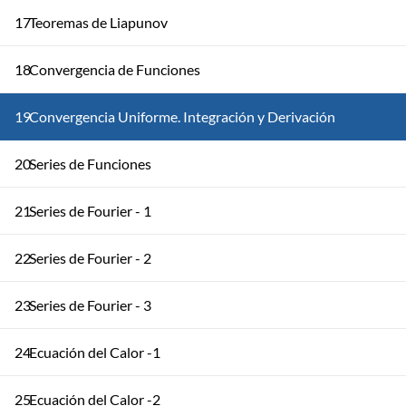
17
Teoremas de Liapunov
18
Convergencia de Funciones
19
Convergencia Uniforme. Integración y Derivación
20
Series de Funciones
21
Series de Fourier - 1
22
Series de Fourier - 2
23
Series de Fourier - 3
24
Ecuación del Calor -1
25
Ecuación del Calor -2