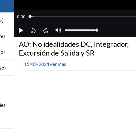
e)
res
AO: No idealidades DC, Integrador,
Excursión de Salida y SR
so)
15/03/2021
Ver más
so)
les