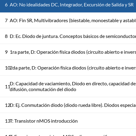
6
AO: No idealidades DC, Integrador, Excursión de Salida y SR
7
AO: Fin SR, Multivibradores (biestable, monoestable y astabl
8
D: Ec. Diodo de juntura. Conceptos básicos de semiconducto
9
1ra parte, D: Operación física diodos (circuito abierto e inver
10
2da parte, D: Operación física diodos (circuito abierto e inver
D: Capacidad de vaciamiento, Diodo en directo, capacidad de
11
difusión, conmutación del diodo
12
D: Ej. Conmutación diodo (diodo rueda libre). Diodos especia
13
T: Transistor nMOS introducción