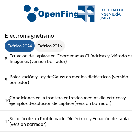
5
Ecuación de Poisson y Laplace (versión borrador)
6
Ecuación Laplace en Varias Coordenadas (versión borrador)
Electromagnetismo
Método de Separación de Variables para Coordenadas Esféri
7
(versión borrador)
Teórico 2024
Teórico 2016
Ecuación de Laplace en Coordenadas Cilíndricas y Método de
8
Imágenes (versión borrador)
Polarización y Ley de Gauss en medios dieléctricos (versión
9
borrador)
Condiciones en la frontera entre dos medios dieléctricos y
10
ejemplos de solución de Laplace (versión borrador)
Solución de un Problema de Dieléctrico y Ecuación de Laplac
11
(versión borrador)