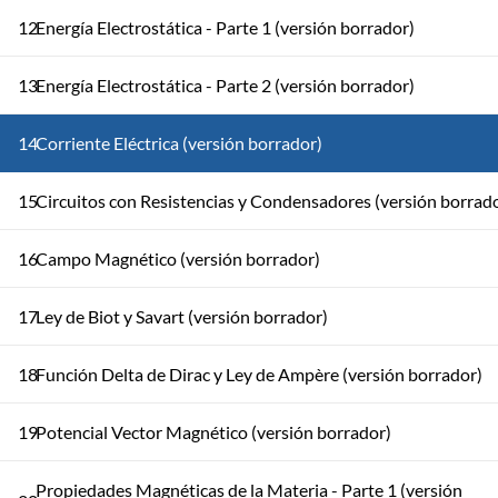
12
Energía Electrostática - Parte 1 (versión borrador)
13
Energía Electrostática - Parte 2 (versión borrador)
14
Corriente Eléctrica (versión borrador)
15
Circuitos con Resistencias y Condensadores (versión borrad
16
Campo Magnético (versión borrador)
17
Ley de Biot y Savart (versión borrador)
18
Función Delta de Dirac y Ley de Ampère (versión borrador)
19
Potencial Vector Magnético (versión borrador)
Propiedades Magnéticas de la Materia - Parte 1 (versión