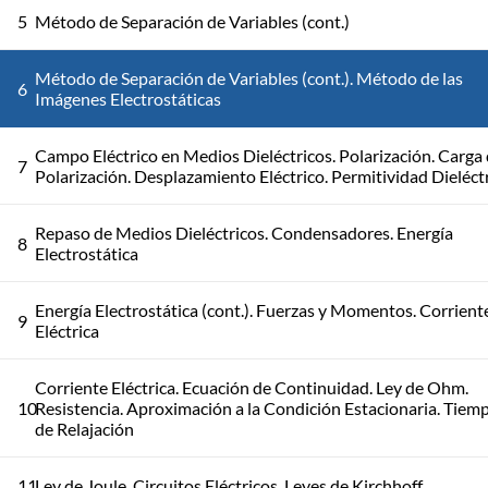
5
Método de Separación de Variables (cont.)
Método de Separación de Variables (cont.). Método de las
6
Imágenes Electrostáticas
Campo Eléctrico en Medios Dieléctricos. Polarización. Carga
7
Polarización. Desplazamiento Eléctrico. Permitividad Dieléct
Repaso de Medios Dieléctricos. Condensadores. Energía
8
Electrostática
Energía Electrostática (cont.). Fuerzas y Momentos. Corrient
9
Eléctrica
Corriente Eléctrica. Ecuación de Continuidad. Ley de Ohm.
10
Resistencia. Aproximación a la Condición Estacionaria. Tiem
de Relajación
11
Ley de Joule. Circuitos Eléctricos. Leyes de Kirchhoff