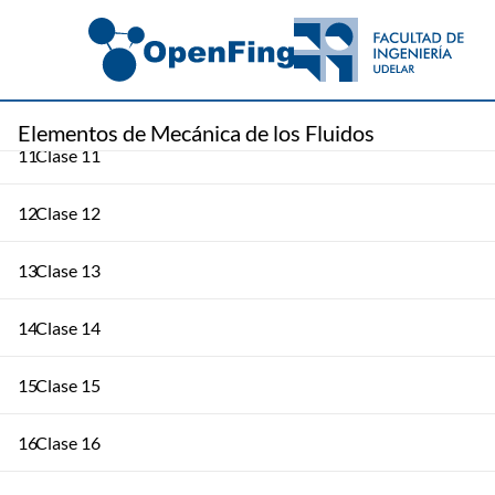
9
Clase 9
10
Clase 10
Elementos de Mecánica de los Fluidos
11
Clase 11
12
Clase 12
13
Clase 13
14
Clase 14
15
Clase 15
16
Clase 16