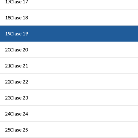
17
Clase 17
18
Clase 18
19
Clase 19
20
Clase 20
21
Clase 21
22
Clase 22
23
Clase 23
24
Clase 24
25
Clase 25