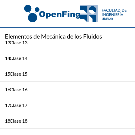
11
Clase 11
12
Clase 12
Elementos de Mecánica de los Fluidos
13
Clase 13
14
Clase 14
15
Clase 15
16
Clase 16
17
Clase 17
18
Clase 18