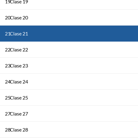
19
Clase 19
20
Clase 20
21
Clase 21
22
Clase 22
23
Clase 23
24
Clase 24
25
Clase 25
27
Clase 27
28
Clase 28