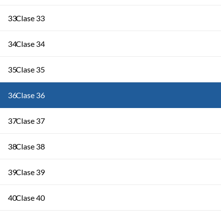
33
Clase 33
34
Clase 34
35
Clase 35
36
Clase 36
37
Clase 37
38
Clase 38
39
Clase 39
40
Clase 40