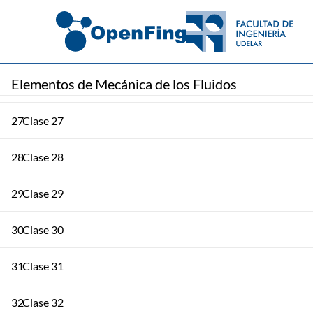
23
Clase 23
24
Clase 24
Elementos de Mecánica de los Fluidos
25
Clase 25
27
Clase 27
28
Clase 28
29
Clase 29
30
Clase 30
31
Clase 31
32
Clase 32