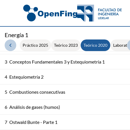
1
Introducción y Conceptos Fundamentales 1
Energía 1
Práctico 2025
Teórico 2023
Teórico 2020
Laborato
2
Introducción y Conceptos Fundamentales 2
3
Conceptos Fundamentales 3 y Estequiometría 1
4
Estequiometría 2
5
Combustiones consecutivas
6
Análisis de gases (humos)
7
Ostwald Bunte - Parte 1