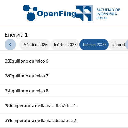
31
Equilibrio químico 2
32
Equilibrio químico 3
33
Equilibrio químico 4
Energía 1
Práctico 2025
Teórico 2023
Teórico 2020
Laborato
34
Equilibrio químico 5
35
Equilibrio químico 6
36
Equilibrio químico 7
37
Equilibrio químico 8
38
Temperatura de llama adiabática 1
39
Temperatura de llama adiabática 2