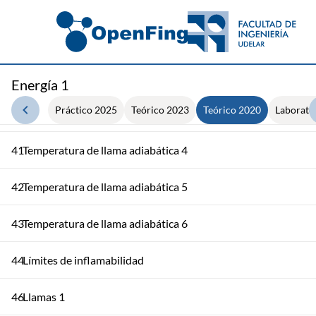
37
Equilibrio químico 8
38
Temperatura de llama adiabática 1
39
Temperatura de llama adiabática 2
Energía 1
Práctico 2025
Teórico 2023
Teórico 2020
Laborato
40
Temperatura de llama adiabática 3
41
Temperatura de llama adiabática 4
42
Temperatura de llama adiabática 5
43
Temperatura de llama adiabática 6
44
Límites de inflamabilidad
46
Llamas 1