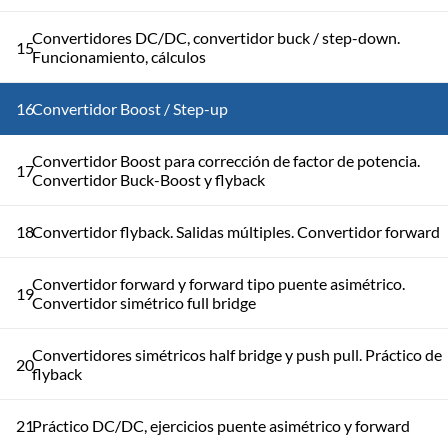
Convertidores DC/DC, convertidor buck / step-down.
15
Funcionamiento, cálculos
16
Convertidor Boost / Step-up
Convertidor Boost para corrección de factor de potencia.
17
Convertidor Buck-Boost y flyback
18
Convertidor flyback. Salidas múltiples. Convertidor forward
Convertidor forward y forward tipo puente asimétrico.
19
Convertidor simétrico full bridge
Convertidores simétricos half bridge y push pull. Práctico de
20
flyback
21
Práctico DC/DC, ejercicios puente asimétrico y forward