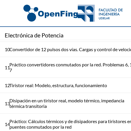
Práctico conmutados por la red. Problemas 4 y 5. Interacción
8
la red (potencia reactiva)
Interacción del convertidor con la red (notches y armónicos)
9
conexión de 12 pulsos
Electrónica de Potencia
10
Convertidor de 12 pulsos dos vías. Cargas y control de veloc
Práctico convertidores conmutados por la red. Problemas 6, 
11
7
12
Tiristor real: Modelo, estructura, funcionamiento
Disipación en un tiristor real, modelo térmico, impedancia
13
térmica transitoria
Práctico: Cálculos térmicos y de disipadores para tiristores e
14
puentes conmutados por la red