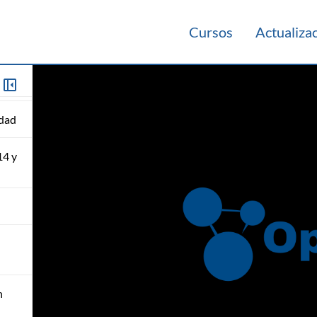
 con
Cursos
Actualiza
idad
14 y
n