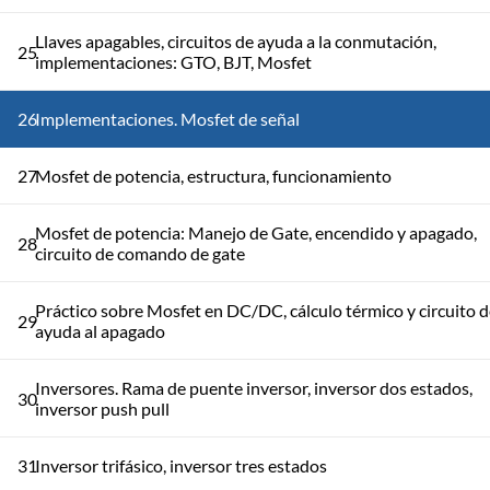
Llaves apagables, circuitos de ayuda a la conmutación,
25
implementaciones: GTO, BJT, Mosfet
26
Implementaciones. Mosfet de señal
27
Mosfet de potencia, estructura, funcionamiento
Mosfet de potencia: Manejo de Gate, encendido y apagado,
28
circuito de comando de gate
Práctico sobre Mosfet en DC/DC, cálculo térmico y circuito 
29
ayuda al apagado
Inversores. Rama de puente inversor, inversor dos estados,
30
inversor push pull
31
Inversor trifásico, inversor tres estados