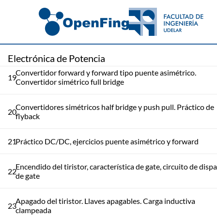
Convertidor Boost para corrección de factor de potencia.
17
Convertidor Buck-Boost y flyback
18
Convertidor flyback. Salidas múltiples. Convertidor forward
Electrónica de Potencia
Convertidor forward y forward tipo puente asimétrico.
19
Convertidor simétrico full bridge
Convertidores simétricos half bridge y push pull. Práctico de
20
flyback
21
Práctico DC/DC, ejercicios puente asimétrico y forward
Encendido del tiristor, característica de gate, circuito de disp
22
de gate
Apagado del tiristor. Llaves apagables. Carga inductiva
23
clampeada