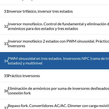
31
Inversor trifásico, inversor tres estados
Inversor monofásico. Control de fundamental y eliminación 
32
armónicos para dos estados y tres estados
Inversor monofásico 2 estados con PWM sinusoidal. Práctic
33
inversores
PWM sinusoidal en tres estados. Inversores NPC (rama de tr
34
estados) y multinivel
35
Práctico inversores
Eliminación de armónicos por suma de inversores desfasados
36
conexión fork
Repaso fork. Convertidores AC/AC. Dimmer con carga resisti
37