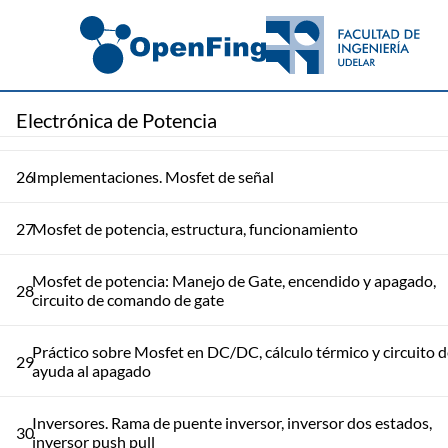
Apagado del tiristor. Llaves apagables. Carga inductiva
23
clampeada
Llaves apagables, circuitos de ayuda a la conmutación,
25
Electrónica de Potencia
implementaciones: GTO, BJT, Mosfet
26
Implementaciones. Mosfet de señal
27
Mosfet de potencia, estructura, funcionamiento
Mosfet de potencia: Manejo de Gate, encendido y apagado,
28
circuito de comando de gate
Práctico sobre Mosfet en DC/DC, cálculo térmico y circuito 
29
ayuda al apagado
Inversores. Rama de puente inversor, inversor dos estados,
30
inversor push pull