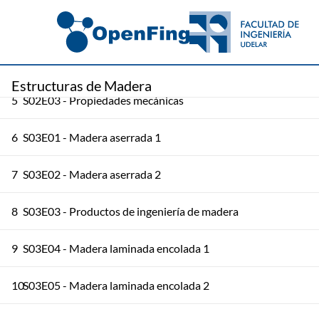
3
S02E01 - Anatomía y especies
4
S02E02 - Propiedades físicas
Estructuras de Madera
5
S02E03 - Propiedades mecánicas
6
S03E01 - Madera aserrada 1
7
S03E02 - Madera aserrada 2
8
S03E03 - Productos de ingeniería de madera
9
S03E04 - Madera laminada encolada 1
10
S03E05 - Madera laminada encolada 2