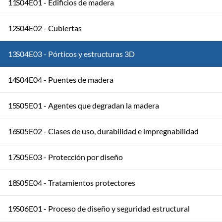
11
S04E01 - Edificios de madera
12
S04E02 - Cubiertas
13
S04E03 - Pórticos y estructuras 3D
14
S04E04 - Puentes de madera
15
S05E01 - Agentes que degradan la madera
16
S05E02 - Clases de uso, durabilidad e impregnabilidad
17
S05E03 - Protección por diseño
18
S05E04 - Tratamientos protectores
19
S06E01 - Proceso de diseño y seguridad estructural