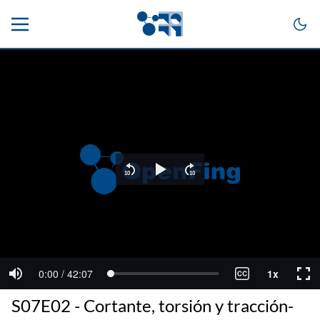
S07E02 - Cortante, torsión y tracción-